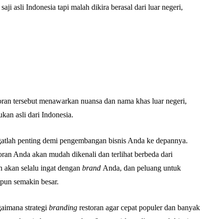
ji asli Indonesia tapi malah dikira berasal dari luar negeri,
oran tersebut menawarkan nuansa dan nama khas luar negeri,
an asli dari Indonesia.
ngatlah penting demi pengembangan bisnis Anda ke depannya.
toran Anda akan mudah dikenali dan terlihat berbeda dari
n akan selalu ingat dengan
brand
Anda, dan peluang untuk
pun semakin besar.
aimana strategi
branding
restoran agar cepat populer dan banyak