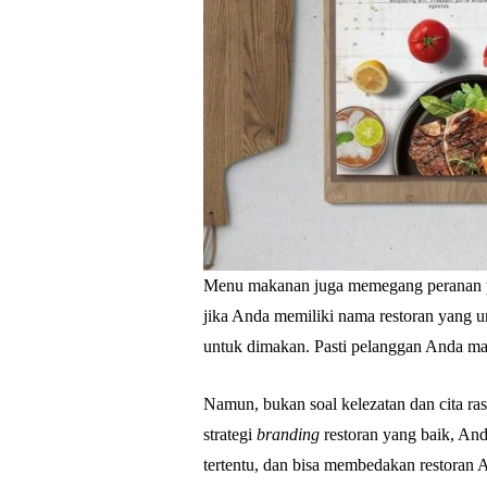
Menu makanan juga memegang peranan pe
jika Anda memiliki nama restoran yang 
untuk dimakan. Pasti pelanggan Anda mal
Namun, bukan soal kelezatan dan cita r
strategi
branding
restoran yang baik, A
tertentu, dan bisa membedakan restoran A