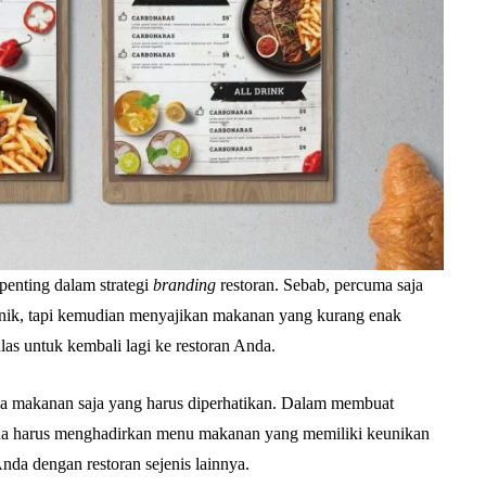
nting dalam strategi
branding
restoran. Sebab, percuma saja
unik, tapi kemudian menyajikan makanan yang kurang enak
as untuk kembali lagi ke restoran Anda.
asa makanan saja yang harus diperhatikan. Dalam membuat
nda harus menghadirkan menu makanan yang memiliki keunikan
nda dengan restoran sejenis lainnya.