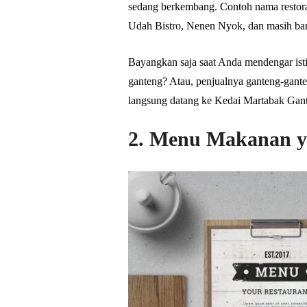
sedang berkembang. Contoh nama restora
Udah Bistro, Nenen Nyok, dan masih ban
Bayangkan saja saat Anda mendengar isti
ganteng? Atau, penjualnya ganteng-gante
langsung datang ke Kedai Martabak Gan
2. Menu Makanan y