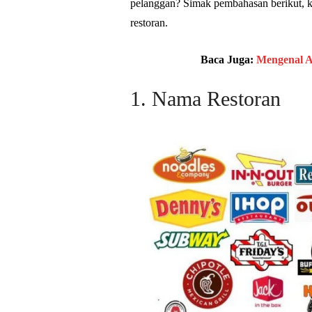
pelanggan? Simak pembahasan berikut, k
restoran.
Baca Juga:
Mengenal A
1. Nama Restoran