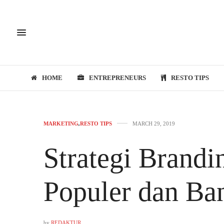
HOME
ENTREPRENEURS
RESTO TIPS
MARKETING
,
RESTO TIPS
MARCH 29, 2019
Strategi Brandi
Populer dan Ba
by
REDAKTUR