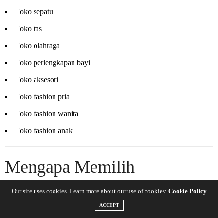
Toko sepatu
Toko tas
Toko olahraga
Toko perlengkapan bayi
Toko aksesori
Toko fashion pria
Toko fashion wanita
Toko fashion anak
Mengapa Memilih
InterActive MyProfit?
Our site uses cookies. Learn more about our use of cookies:
Cookie Policy
ACCEPT