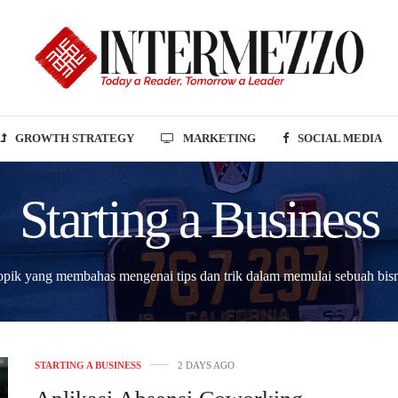
GROWTH STRATEGY
MARKETING
SOCIAL MEDIA
Starting a Business
opik yang membahas mengenai tips dan trik dalam memulai sebuah bisn
STARTING A BUSINESS
2 DAYS AGO