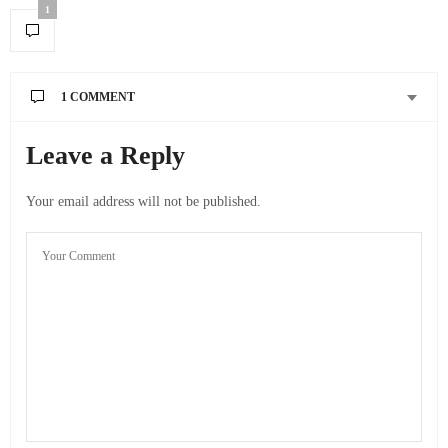
1
1 COMMENT
ALLODYCLE
SAYS:
Leave a Reply
LEXIS 89258 N
cheap cialis online
OCTOBER 21, 2022 AT 10:11 PM
Your email address will not be published.