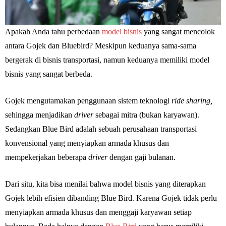
Apakah Anda tahu perbedaan
model bisnis
yang sangat mencolok
antara Gojek dan Bluebird? Meskipun keduanya sama-sama
bergerak di bisnis transportasi, namun keduanya memiliki model
bisnis yang sangat berbeda.
Gojek mengutamakan penggunaan sistem teknologi
ride sharing,
sehingga menjadikan
driver
sebagai mitra (bukan karyawan).
Sedangkan Blue Bird adalah sebuah perusahaan transportasi
konvensional yang menyiapkan armada khusus dan
mempekerjakan beberapa
driver
dengan gaji bulanan.
Dari situ, kita bisa menilai bahwa model bisnis yang diterapkan
Gojek lebih efisien dibanding Blue Bird. Karena Gojek tidak perlu
menyiapkan armada khusus dan menggaji karyawan setiap