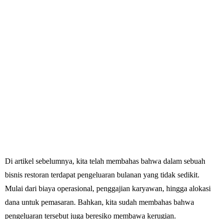
Di artikel sebelumnya, kita telah membahas bahwa dalam sebuah
bisnis restoran terdapat pengeluaran bulanan yang tidak sedikit.
Mulai dari biaya operasional, penggajian karyawan, hingga alokasi
dana untuk pemasaran. Bahkan, kita sudah membahas bahwa
pengeluaran tersebut juga beresiko membawa kerugian.