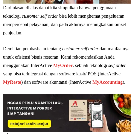
Dari ulasan di atas dapat kita simpulkan bahwa penggunaan
teknologi
customer self order
bisa lebih menghemat pengeluaran,
mempercepat pelayanan, dan pada akhirnya meningkatkan omzet
penjualan.
Demikian pembashaan tentang
customer self order
dan manfaatnya
untuk efisiensi bisnis restoran. Kami rekomendasikan Anda
menggunakan InterActive
MyOrder
, sebuah teknologi
self order
yang bisa terintegrasi dengan software kasir/ POS (InterActive
MyResto
) dan software akuntansi (InterActive
MyAccounting
).