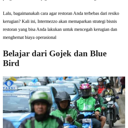
Lalu, bagaimanakah cara agar restoran Anda terbebas dari resiko
kerugian? Kali ini, Intermezzo akan memaparkan strategi bisnis
restoran yang bisa Anda lakukan untuk mencegah kerugian dan
menghemat biaya operasional
Belajar dari Gojek dan Blue
Bird