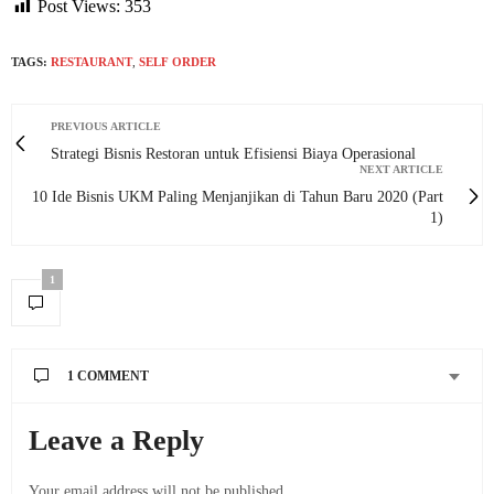
Post Views:
353
TAGS:
RESTAURANT
,
SELF ORDER
PREVIOUS ARTICLE
Strategi Bisnis Restoran untuk Efisiensi Biaya Operasional
NEXT ARTICLE
10 Ide Bisnis UKM Paling Menjanjikan di Tahun Baru 2020 (Part
1)
1
1 COMMENT
SOFTWARE TOKO TERBAIK
SAYS:
Leave a Reply
Awalnya untuk pengguna smartphone, aplikasi revenue
keeper dirancang untuk pengguna PC. Income Heart
Your email address will not be published.