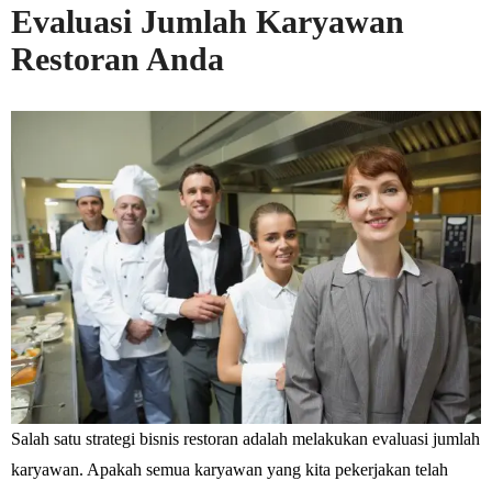
Evaluasi Jumlah Karyawan
Restoran Anda
Salah satu strategi bisnis restoran adalah melakukan evaluasi jumlah
karyawan. Apakah semua karyawan yang kita pekerjakan telah